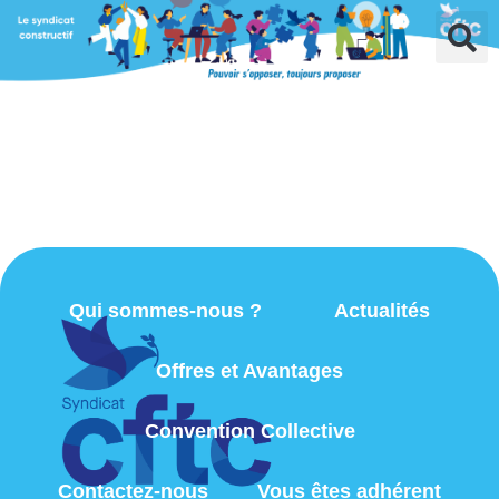
Qui sommes-nous ?
Actualités
Offres et Avantages
Convention Collective
Contactez-nous
Vous êtes adhérent