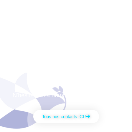
Nos idées t'intéressent
?
Qui sait : un jour tu
auras peut-être besoin
de la CFTC ?
N'hésite pas à nous joindre directement !
Tous nos contacts ICI !