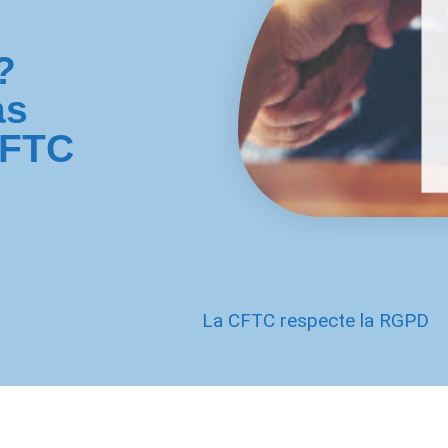
?
as
CFTC
La CFTC respecte la RGPD