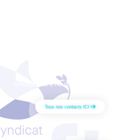
Nos idées t'intéressent
?
Qui sait : un jour tu
auras peut-être besoin
de la CFTC ?
N'hésite pas à nous joindre directement !
Tous nos contacts ICI !