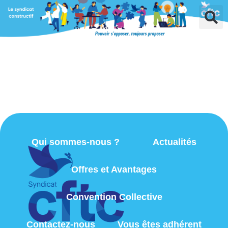
Qui sommes-nous ?
Actualités
Offres et Avantages
Convention Collective
Contactez-nous
Vous êtes adhérent