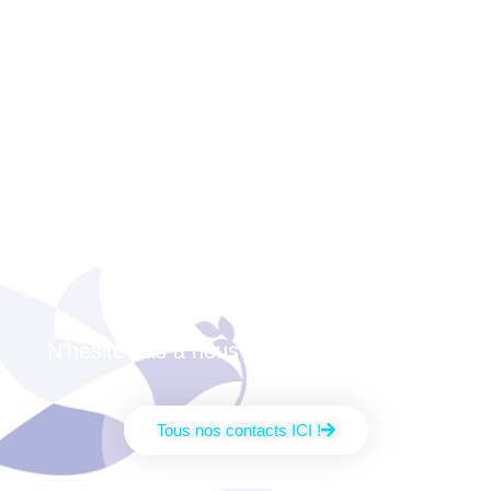
Nos idées t'intéressent
?
Qui sait : un jour tu
auras peut-être besoin
de la CFTC ?
N'hésite pas à nous joindre directement !
Tous nos contacts ICI !