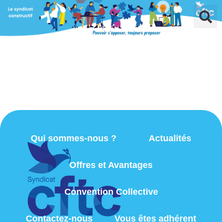
Qui sommes-nous ?
Actualités
Offres et Avantages
Convention Collective
Contactez-nous
Vous êtes adhérent