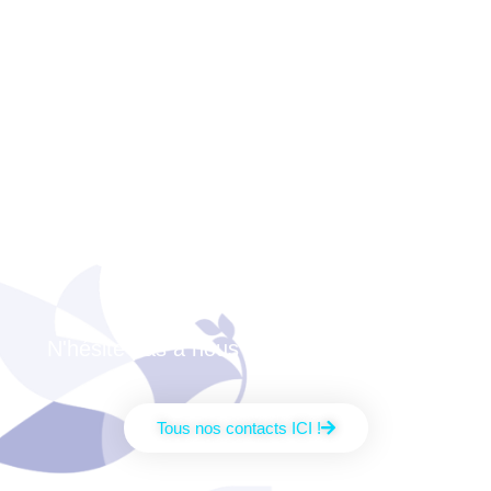
Nos idées t'intéressent
?
Qui sait : un jour tu
auras peut-être besoin
de la CFTC ?
N'hésite pas à nous joindre directement !
Tous nos contacts ICI !