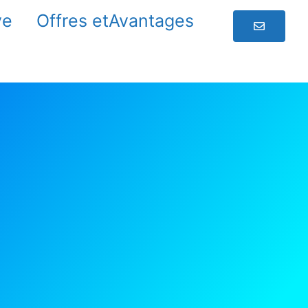
ve
Offres etAvantages