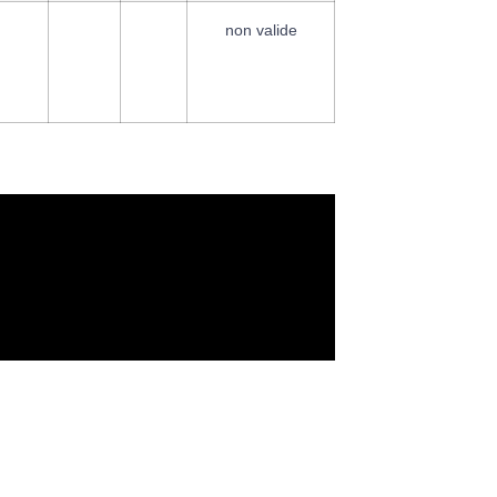
non valide
NON
NON
NON