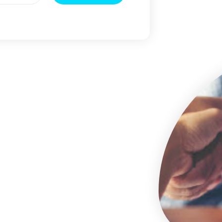
?
as peut-
?