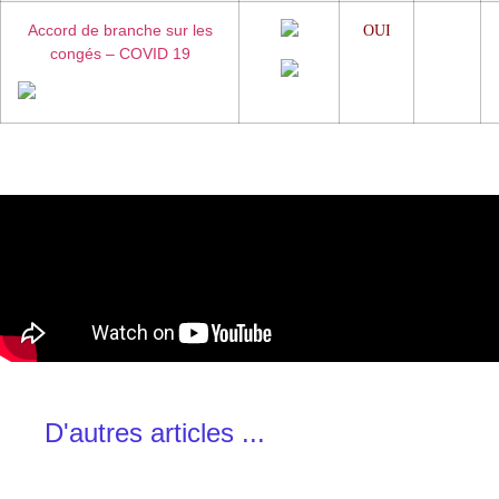
Accord de branche sur les
OUI
NON
congés – COVID 19
D'autres articles ...