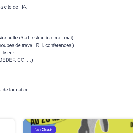
 cité de l’IA.
onnelle (5 à l’instruction pour mai)
groupes de travail RH, conférences,)
bilisées
, MEDEF, CCI,…)
s de formation
Non Classé