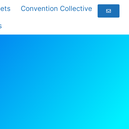
jets
Convention Collective
s