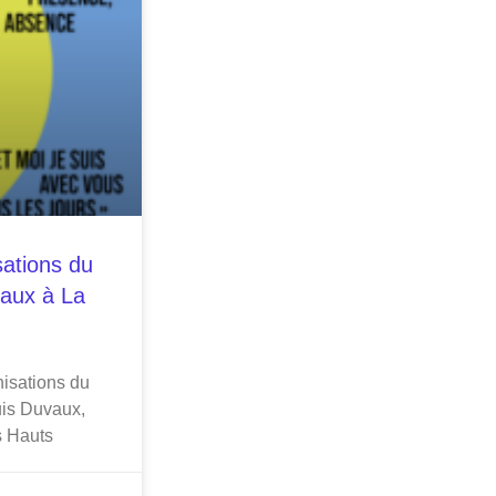
sations du
uvaux à La
nisations du
uis Duvaux,
s Hauts