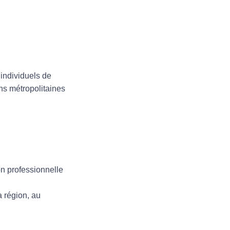
 individuels de
ns métropolitaines
on professionnelle
a région, au