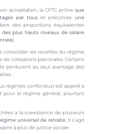
 son acceptation, la CFTC prône
que
rtagés par tous
et préconise
une
dans des proportions équivalentes
e des plus hauts niveaux de salaire
onnée)
 consolider les recettes du régime
 de cotisations patronales. Certains
aite perdurent au seul avantage des
bles.
(tous régimes confondus) est appelé à
t pour le régime général, pourtant
chées à la coexistence de plusieurs
 régime universel de retraite
. Il s’agit
spire à plus de justice sociale.