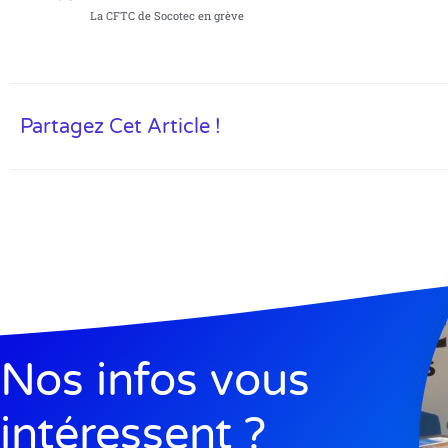
La CFTC de Socotec en grève
Partagez Cet Article !
Nos infos vous
intéressent ?