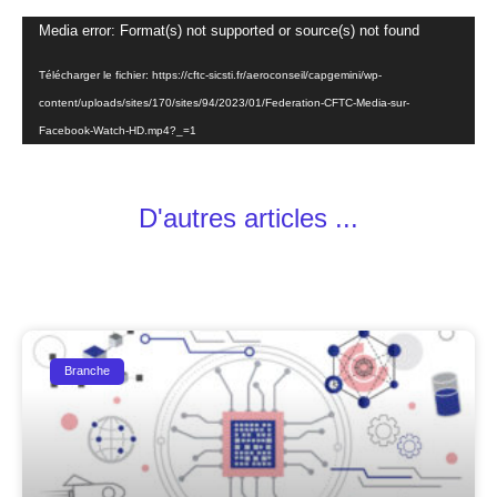
Lecteur
Media error: Format(s) not supported or source(s) not found
vidéo
Télécharger le fichier: https://cftc-sicsti.fr/aeroconseil/capgemini/wp-
content/uploads/sites/170/sites/94/2023/01/Federation-CFTC-Media-sur-
Facebook-Watch-HD.mp4?_=1
D'autres articles ...
Branche